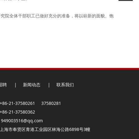
研究院全体干部职工已做好充分的准备，将以崭新的面貌、饱
招聘
|
新闻动态
|
联系我们
86-21-37580261 37580281
86-21-37580362
949003516@qq.com
：上海市奉贤区青港工业园区林海公路6898号3幢