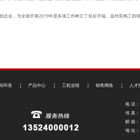
会，为全面开展2019年度各项工作树立了良好开端。温州泵阀工程
？
间环境
|
产品中心
|
工程业绩
|
销售网络
|
人才
电 话：+
传 真：+
邮 箱： 
地 址