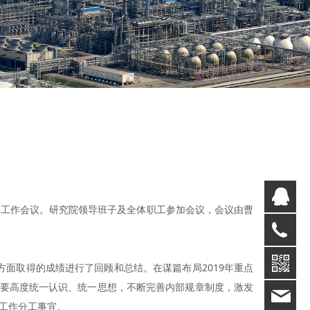
销
年工作会议。研究院领导班子及全体职工参加会议，会议由曹
销
13
技
面取得的成绩进行了回顾和总结。在谋篇布局2019年重点
，要高度统一认识、统一思想，不断完善内部规章制度，激发
94
子工作分工事宜。