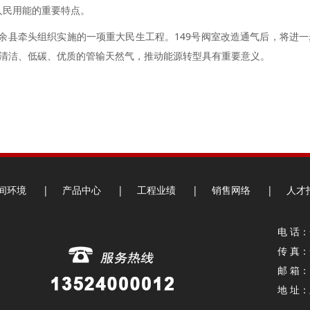
人民用能的重要特点。
大余县牵头组织实施的一项重大民生工程。149号阀室改造通气后，将进
清洁、低碳、优质的管输天然气，推动能源转型具有重要意义。
间环境
|
产品中心
|
工程业绩
|
销售网络
|
人才
电 话：+
传 真：+
邮 箱： 
地 址