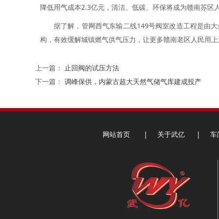
降低用气成本2.3亿元，清洁、低碳、环保将成为赣南苏区
据了解，管网西气东输二线149号阀室改造工程是由
构，有效缓解城镇燃气供气压力，让更多赣南老区人民用上
上一篇：
止回阀的试压方法
下一篇：
调峰保供，内蒙古超大天然气储气库建成投产
网站首页
|
关于武亿
|
车