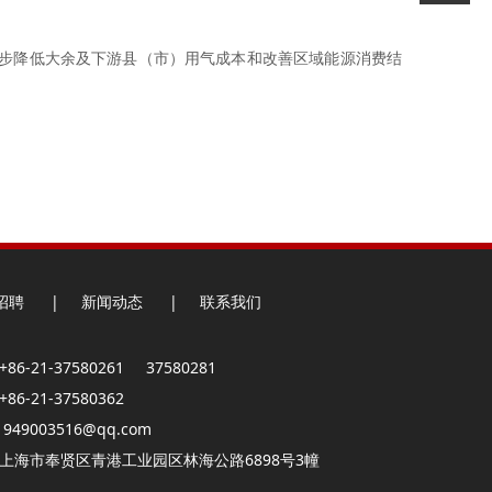
一步降低大余及下游县（市）用气成本和改善区域能源消费结
招聘
|
新闻动态
|
联系我们
86-21-37580261 37580281
86-21-37580362
949003516@qq.com
：上海市奉贤区青港工业园区林海公路6898号3幢