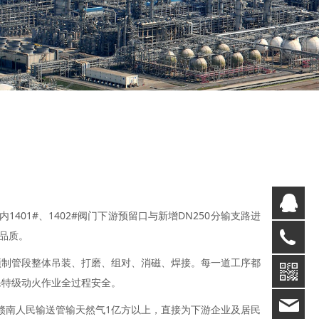
销
01#、1402#阀门下游预留口与新增DN250分输支路进
销
13
品质。
技
，预制管段整体吊装、打磨、组对、消磁、焊接。每一道工序都
保特级动火作业全过程安全。
94
赣南人民输送管输天然气1亿方以上，直接为下游企业及居民