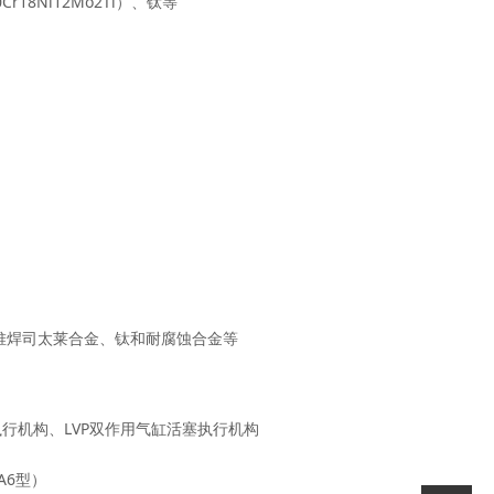
Cr18Ni12Mo2Ti）、钛等
）、不锈钢堆焊司太莱合金、钛和耐腐蚀合金等
执行机构、LVP双作用气缸活塞执行机构
VA6型）