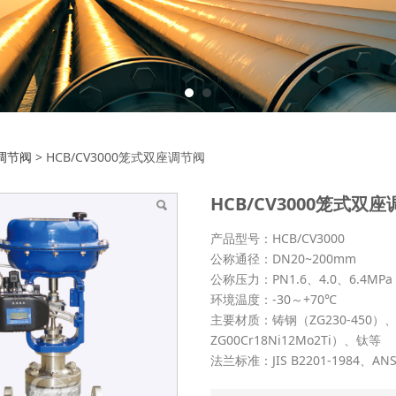
/CV3000笼式双座调节阀
调节阀
>
HCB/CV3000笼式双座调节阀
HCB/CV3000笼式双
产品型号：HCB/CV3000
公称通径：DN20~200mm
公称压力：PN1.6、4.0、6.4MPa
环境温度：-30～+70℃
主要材质：铸钢（ZG230-450）、铸不
ZG00Cr18Ni12Mo2Ti）、钛等
法兰标准：JIS B2201-1984、ANSI