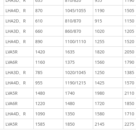
LHA3D、R
635
810/820
955
1190
LHA4D、R
870
1045/1055
1190
1505
LHA2D、R
610
810/870
915
1150
LHA3D、R
660
860/870
1020
1205
LHA4D、R
890
1100/1110
1255
1520
LVA5R
1420
1635
1820
2050
LVA6R
1160
1375
1560
1790
LHA3D、R
785
1020/1045
1250
1385
LHA4D、R
955
1190/1215
1425
1570
LVA5R
1480
1740
1980
2110
LVA6R
1220
1480
1720
1850
LHA4D、R
1090
1350
1580
1710
LVA5R
1585
1850
2145
2275