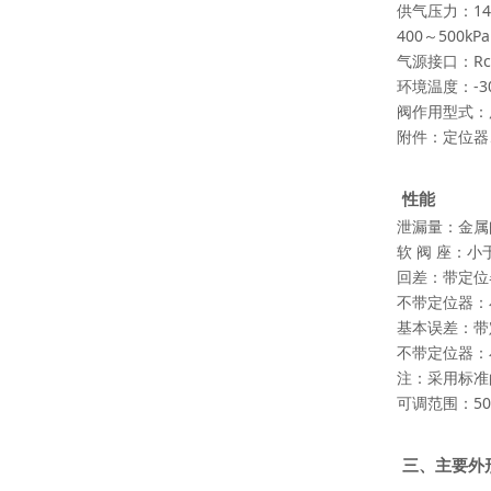
供气压力：140
400～500kP
气源接口：Rc1
环境温度：-3
阀作用型式：
附件：定位器
性能
泄漏量：金属阀座
软 阀 座：小于阀
回差：带定位
不带定位器：
基本误差：带
不带定位器：
注：采用标准
可调范围：50：
三、主要外