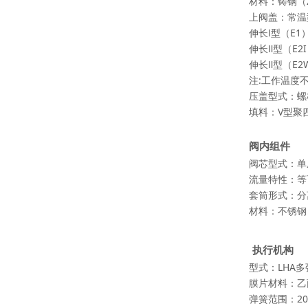
材料：铸钢（ZG2
上阀盖：常温型
伸长Ⅰ型（E1）
伸长Ⅱ型（E2I
伸长Ⅱ型（E2W
注:工作温度
压盖型式：螺
填料：V型聚
阀内组件
阀芯型式：单
流量特性：等
套筒形式：分
材料：不锈钢（1
执行机构
型式：LHA
膜片材料：乙
弹簧范围：20～