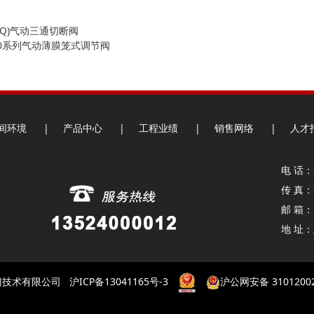
(Q)气动三通切断阀
000系列气动薄膜笼式调节阀
间环境
|
产品中心
|
工程业绩
|
销售网络
|
人才
电 话：+
传 真：+
邮 箱： 
地 址
门技术有限公司
沪ICP备13041165号-3
沪公网安备 31012002