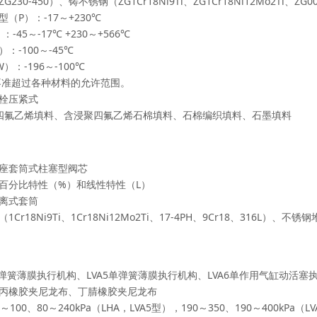
30-450）、铸不锈钢（ZG1Cr18Ni9Ti、ZG1Cr18Ni12Mo2Ti、ZG00
（P）：-17～+230℃
：-45～-17℃ +230～+566℃
）：-100～-45℃
）：-196～-100℃
不准超过各种材料的允许范围。
栓压紧式
四氟乙烯填料、含浸聚四氟乙烯石棉填料、石棉编织填料、石墨填料
座套筒式柱塞型阀芯
百分比特性（%）和线性特性（L）
离式套筒
Cr18Ni9Ti、1Cr18Ni12Mo2Ti、17-4PH、9Cr18、316L
多弹簧薄膜执行机构、LVA5单弹簧薄膜执行机构、LVA6单作用气缸动活塞
丙橡胶夹尼龙布、丁腈橡胶夹尼龙布
100、80～240kPa（LHA，LVA5型），190～350、190～400kPa（L