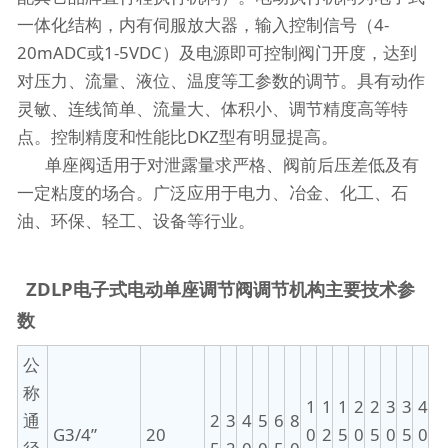
一体化结构，内有伺服放大器，输入控制信号（4-
20mADC或1-5VDC）及电源即可控制阀门开度，达到
对压力、流量、液位、温度等工参数的调节。具有动作
灵敏、连线简单、流量大、体积小、调节精度高等特
点。控制精度和性能比DKZ型有明显提高。
单座阀适用于对泄露量求严格、阀前后压差低及有
一定粘度的场合。广泛应用于电力、冶金、化工、石
油、环保、轻工、设备等行业。
ZDLP电子式电动单座调节阀调节机构主要技术参
数
公
称
1
1
1
2
2
3
3
4
通
2
3
4
5
6
8
G3/4”
20
0
2
5
0
5
0
5
0