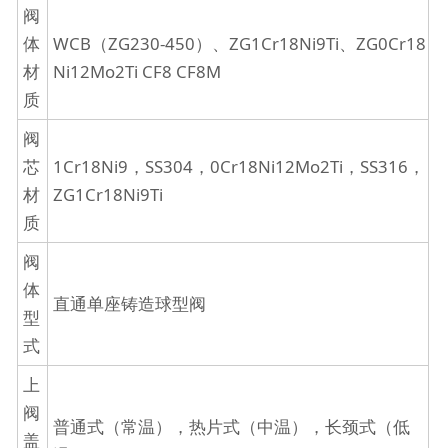
阀
体
WCB（ZG230-450）、ZG1Cr18Ni9Ti、ZG0Cr18
材
Ni12Mo2Ti CF8 CF8M
质
阀
芯
1Cr18Ni9，SS304，0Cr18Ni12Mo2Ti，SS316，
材
ZG1Cr18Ni9Ti
质
阀
体
直通单座铸造球型阀
型
式
上
阀
普通式（常温），热片式（中温），长颈式（低
盖