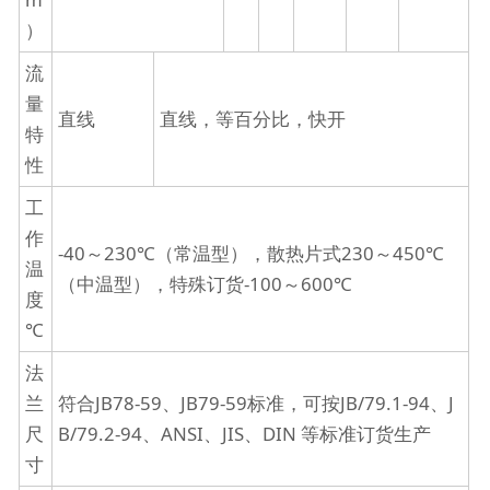
）
流
量
直线
直线，等百分比，快开
特
性
工
作
-40～230℃（常温型），散热片式230～450℃
温
（中温型），特殊订货-100～600℃
度
℃
法
兰
符合JB78-59、JB79-59标准，可按JB/79.1-94、J
尺
B/79.2-94、ANSI、JIS、DIN 等标准订货生产
寸