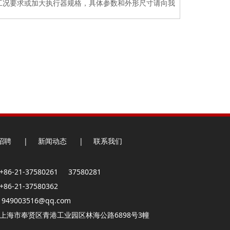
工况要求或加大执行器规格，具体参数和外形尺寸请向我
招聘
|
新闻动态
|
联系我们
86-21-37580261 37580281
86-21-37580362
949003516@qq.com
：上海市奉贤区青港工业园区林海公路6898号3幢