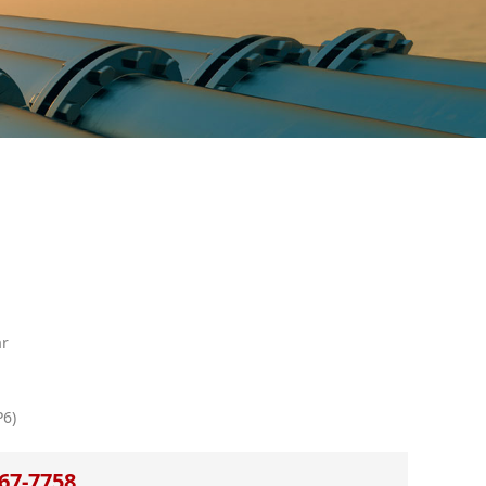
r
6)
7-7758