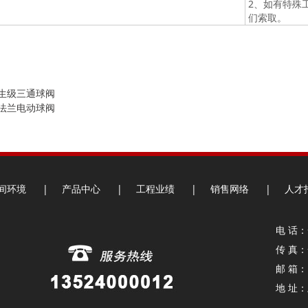
2、如有特殊
们索取。
生级三通球阀
法兰电动球阀
间环境
|
产品中心
|
工程业绩
|
销售网络
|
人才
电 话：+
传 真：+
邮 箱： 
地 址