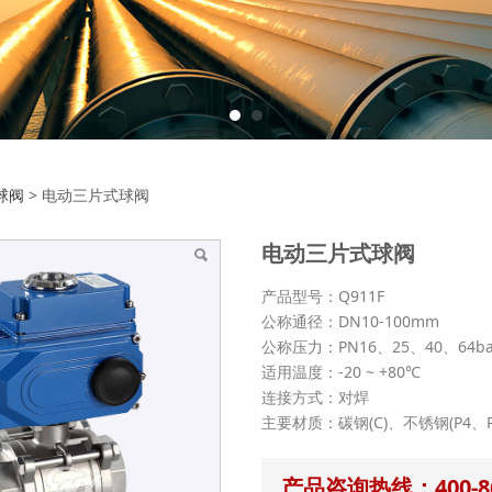
三片式球阀
球阀
>
电动三片式球阀
电动三片式球阀
产品型号：Q911F
公称通径：DN10-100mm
公称压力：PN16、25、40、64ba
适用温度：-20 ~ +80℃
连接方式：对焊
主要材质：碳钢(C)、不锈钢(P4、P
产品咨询热线：400-86