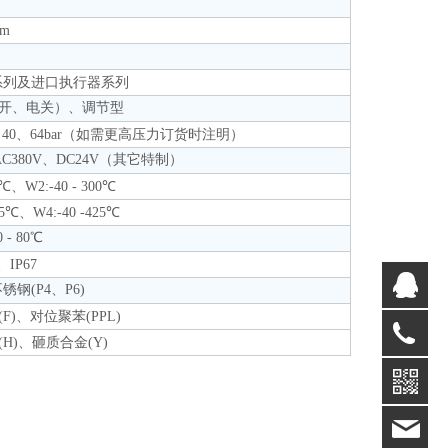
mm
系列及进口执行器系列
开、电关）、调节型
5、40、64bar（如需更高压力订货时注明）
AC380V、DC24V（其它特制）
0℃、W2:-40 - 300℃
425℃、W4:-40 -425℃
- 80℃
、IP67
销
锈钢(P4、P6)
销
F)、对位聚苯(PPL)
13
技
H)、砸质合金(Y)
94