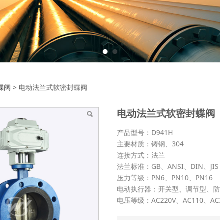
法兰式软密封蝶阀
蝶阀
>
电动法兰式软密封蝶阀
电动法兰式软密封蝶阀
产品型号：D941H
主要材质：铸钢、304
连接方式：法兰
法兰标准：GB、ANSI、DIN、JIS
压力等级：PN6、PN10、PN16
电动执行器：开关型、调节型、
电压等级：AC220V、AC110、AC