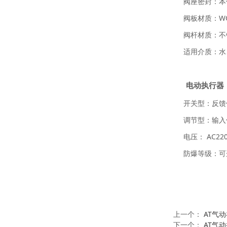
阀座密封：本
阀板材质：WC
阀杆材质：不
适用介质：
水
电动执行器
开关型：反馈信
调节型：输入信号4
电压： AC22
防爆等级：可选
上一个：
AT气
下一个：
AT气