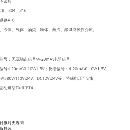
体密封
B、304、316
锈钢410
、液体、气体、油类、粉体、蒸汽、酸碱腐蚀性介质。
号：无源触点信号\4-20mA\电阻信号
-20mA\0-10V\1-5V；反馈信号：4-20mA\0-10V\1-5V
0V\380V\110V\24V、DC12V\24V等；特殊电压可定制
防爆型EXdIIBT4
动衬氟对夹蝶阀
动执行器