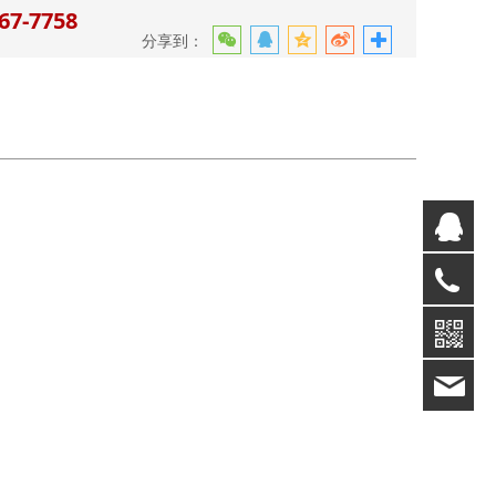
7-7758
分享到：
销
销
13
技
94