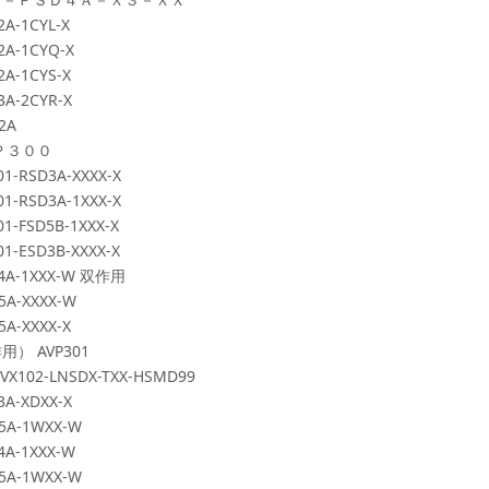
2A-1CYL-X
2A-1CYQ-X
2A-1CYS-X
3A-2CYR-X
2A
Ｐ３００
1-RSD3A-XXXX-X
1-RSD3A-1XXX-X
1-FSD5B-1XXX-X
1-ESD3B-XXXX-X
4A-1XXX-W
双作用
5A-XXXX-W
5A-XXXX-X
作用）
AVP301
VX102-LNSDX-TXX-HSMD99
3A-XDXX-X
5A-1WXX-W
4A-1XXX-W
5A-1WXX-W