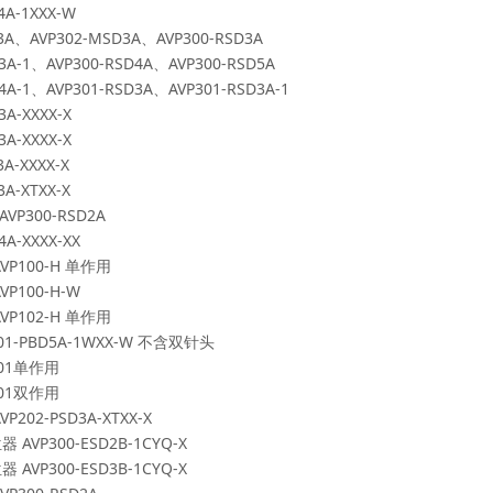
4A-1XXX-W
3A
、
AVP302-MSD3A
、
AVP300-RSD3A
3A-1
、
AVP300-RSD4A
、
AVP300-RSD5A
4A-1
、
AVP301-RSD3A
、
AVP301-RSD3A-1
3A-XXXX-X
3A-XXXX-X
3A-XXXX-X
3A-XTXX-X
AVP300-RSD2A
4A-XXXX-XX
VP100-H
单作用
VP100-H-W
VP102-H
单作用
01-PBD5A-1WXX-W
不含双针头
01
单作用
01
双作用
VP202-PSD3A-XTXX-X
位器
AVP300-ESD2B-1CYQ-X
位器
AVP300-ESD3B-1CYQ-X