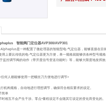
智能阀门定位器
lphaplus
AVP300/AVP301
lphaplus
是一种配置了微处理器的智能型电
-
气定位器，能够直接在目
用上要比传统的电
-
气定位器更为方便，单一规格就能够供各种型号规格
于监控调节阀的动作（带开度信号变送功能时）等，能够大限度地发挥效
<
任何人都能够使用一把螺丝刀方便地进行调节
>
执行机构规格，自动地进行理想调节，确保符合相应要求的设定。
节简单
节时相互不会产生干涉。零点
•
量程设定不会随其它设定的变化而变化的。