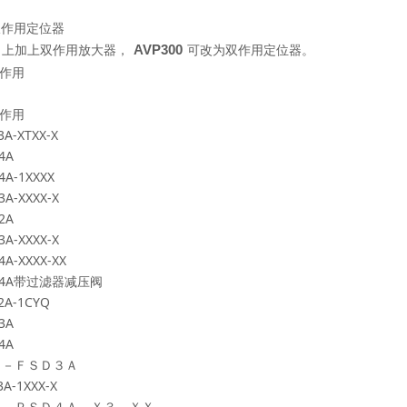
双作用定位器
口上加上双作用放大器，
可改为双作用定位器。
AVP300
作用
作用
3A-XTXX-X
4A
4A-1XXXX
3A-XXXX-X
2A
3A-XXXX-X
4A-XXXX-XX
4A
带过滤器减压阀
2A-1CYQ
3A
4A
２－ＦＳＤ３Ａ
3A-1XXX-X
２－ＰＳＤ４Ａ－Ｘ３－ＸＸ