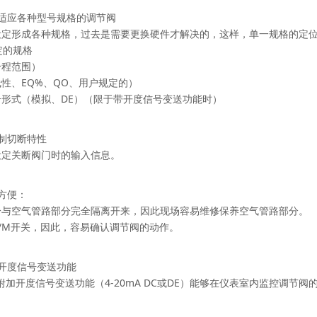
适应各种型号规格的调节阀
设定形成各种规格，过去是需要更换硬件才解决的，这样，单一规格的定
定的规格
分程范围）
线性、
EQ%
、
QO
、用户规定的）
号形式（模拟、
DE
）（限于带开度信号变送功能时）
制切断特性
设定关断阀门时的输入信息。
方便：
分与空气管路部分完全隔离开来，因此现场容易维修保养空气管路部分。
/M
开关，因此，容易确认调节阀的动作。
开度信号变送功能
附加开度信号变送功能（
4-20mA DC
或
DE
）能够在仪表室内监控调节阀