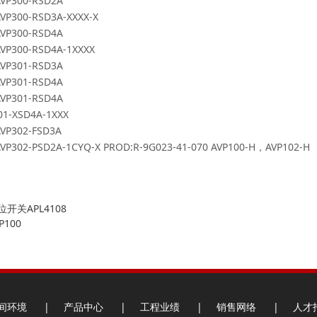
VP300-RSD2A
VP300-RSD3A-XXXX-X
VP300-RSD4A
VP300-RSD4A-1XXXX
VP301-RSD3A
VP301-RSD4A
VP301-RSD4A
01-XSD4A-1XXX
VP302-FSD3A
VP302-PSD2A-1CYQ-X PROD:R-9G023-41-070
AVP100-H
，
AVP102-H
开关APL4108
P100
间环境
|
产品中心
|
工程业绩
|
销售网络
|
人才