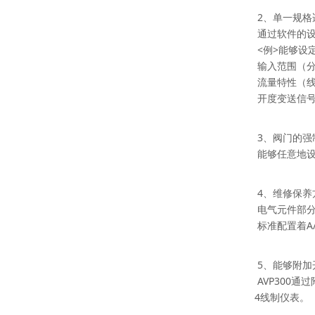
2、
单一规格
通过软件的
<
例
>
能够设
输入范围（
流量特性（
开度变送信
3
、阀门的强
能够任意地
4
、维修保养
电气元件部
标准配置着
A
5、
能够附加
AVP300
通过
4
线制仪表。