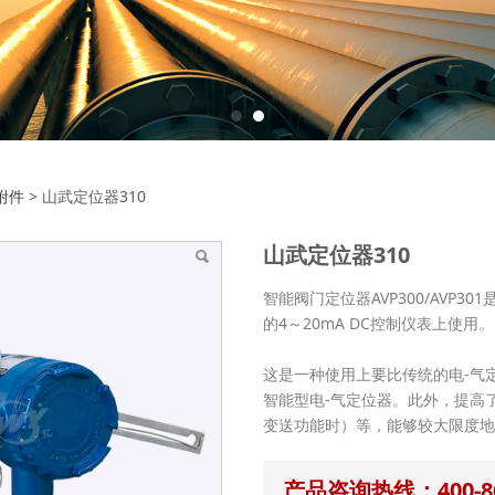
位器310
附件
>
山武定位器310
山武定位器310
智能阀门定位器AVP300/AVP
的4～20mA DC控制仪表上使用。
这是一种使用上要比传统的电-气
智能型电-气定位器。此外，提高
变送功能时）等，能够较大限度
产品咨询热线：400-86