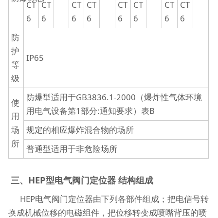
CT
CT
CT
CT
CT
CT
CT
CT
6
6
6
6
6
6
6
6
防
护
IP65
等
级
防爆型适用于GB3836.1-2000（爆炸性气体环境
使
用电气设备第1部分:通知要求）表B
用
场
规定的相应爆炸混合物的场所
所
普通型适用于非危险场所
三、HEP型电气阀门定位器 结构组成
HEP电气阀门定位器由下列各部件组成；把电信号转
换成机械位移的电磁组件，把位移转变成喷嘴背压的喷