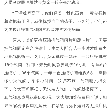
人员马虎民冲着站长黄金一脸兴奋地说道。
“干活效率高了，你们轻松，我也高兴。”黄金抚摸
着这把新工具，就像抚摸自己的孩子。不久前，他们还
为更换压缩机气阀阀片和缓冲片大伤脑筋。
原来，以前更换压缩机气阀阀片和缓冲片时，需要
把气阀固定在台虎钳上，由两人配合花一小时才能费力
地把气阀拆开。为此，黄金算过一笔账。一台压缩机有
16个气阀，拆卸下来光时间就要耗去16小时，站里6台
压缩机，96个气阀，一年一台压缩机需维保6次，需拆
多少次气阀，花多少时间。这还不算，气阀照此拆久
了，会大面积磨损，无法装入气缸，气阀就报废了，一
套气阀总成需花费6000元。大大增加维保费用不说，如
果压缩机维保周期延长，在紧急情况下短时内无法启机