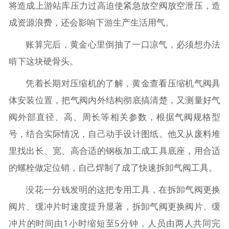
将造成上游站库压力过高迫使紧急放空阀放空泄压，造
成资源浪费，还会影响下游生产生活用气。
账算完后，黄金心里倒抽了一口凉气，必须想办法
啃下这块硬骨头。
凭着长期对压缩机的了解，黄金查看压缩机气阀具
体安装位置，把气阀内外结构彻底搞清楚，又测量好气
阀外部直径、高、周长等相关参数，根据气阀规格型
号，结合实际情况，自己动手设计图纸。他又从废料堆
里找出长、宽、高合适的钢板加工成工具底座，用合适
的螺栓做定位销，自己焊制了成了快速拆卸气阀工具。
没花一分钱发明的这把专用工具，在拆卸气阀更换
阀片、缓冲片时速度提升显著，拆卸气阀更换阀片、缓
冲片的时间由1小时缩短至5分钟，人员由两人共同完