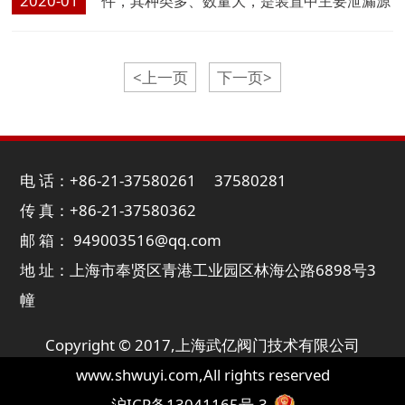
2020-01
件，其种类多、数量大，是装置中主要泄漏源
之一，因此对阀门的泄漏要求至关重要。阀门
密封性能是指阀门各密封部位阻止介质泄漏的
<上一页
下一页>
能力...
电 话：+86-21-37580261 37580281
传 真：+86-21-37580362
邮 箱： 949003516@qq.com
地 址：上海市奉贤区青港工业园区林海公路6898号3
幢
Copyright © 2017,
上海武亿阀门技术有限公司
www.shwuyi.com
,All rights reserved
沪ICP备13041165号-3