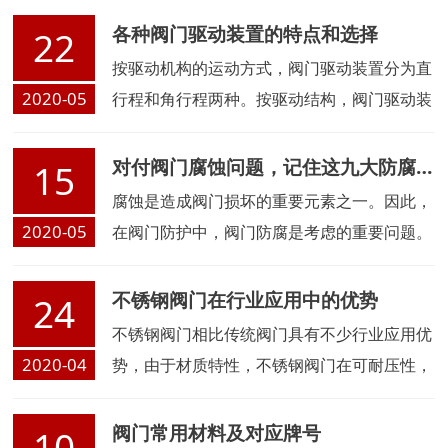
漏出及外物侵入，因其截面为O型，故称其为
各种阀门驱动装置的特点和选择
22
O型密封圈。密封圈都有哪些材料的？有什么
按驱动机构的运动方式，阀门驱动装置分为直
特点？
2020-05
行程和角行程两种。按驱动结构，阀门驱动装
置分为：隔膜式、气缸式等。
对付阀门腐蚀问题，记住这九大防腐小妙招！
15
腐蚀是造成阀门损坏的重要元素之一。因此，
2020-05
在阀门防护中，阀门防腐是考虑的重要问题。
阀门防腐该如何进行？下面为您介绍九个防腐
小妙招！
不锈钢阀门在行业应用中的优势
24
不锈钢阀门相比传统阀门具有不少行业应用优
2020-04
势，由于材质特性，不锈钢阀门在可耐压性，
耐高温性，耐低温性，理化活泼性，阀门寿命
等方面都具有压倒性的优势，因此不锈钢阀门
阀门常用材料及对应牌号
10