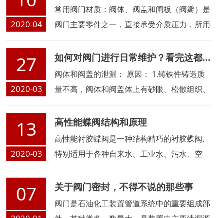
广泛运用于，民用食品饮料，化工、石油，医
常用阀门材质：阀体、阀盖和闸板（阀瓣）是
药等特种工业产业，成为经济发展的一大助
2020-04
阀门主要零件之一，直接承受介质压力，所用
力。
材料必须符合“阀门的压力与温度等级”的规
定。
如何对阀门进行日常维护？看完这都不叫事！
27
阀体和阀盖的泄漏： 原因： 1.铸铁件铸造质
2020-03
量不高，阀体和阀盖体上有砂眼、松散组织、
夹渣等缺陷 2.天冷冻裂； 3.焊接不良，存在着
夹渣、未焊接，应力裂纹等缺陷； 4.铸铁阀门
高性能蝶阀结构和原理
13
被重物撞击后损坏
高性能衬胶蝶阀是一种结构精巧的衬胶蝶阀,
2020-03
特别适用于各种自来水、工业水、污水、空
气、暖通空调、城市煤气、液化石油气的流量
和压力的调节或开关控制。关闭时,阀门为零
关于阀门密封，不得不说的那些事
07
泄漏
阀门是石油化工装置管道系统中的重要组成部