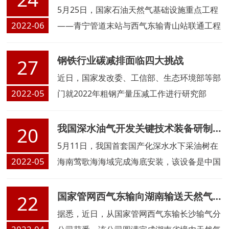
5月25日，国家石油天然气基础设施重点工程
2022-06
——青宁管道末站与西气东输青山站联通工程
建成投产
钢铁行业碳减排面临四大挑战
27
近日，国家发改委、工信部、生态环境部等部
2022-05
门就2022年粗钢产量压减工作进行研究部
署，重点压减京津冀及周边地区、长三角地
区、
我国深水油气开发关键技术装备研制获重要突破
20
5月11日，我国首套国产化深水水下采油树在
2022-05
海南莺歌海海域完成海底安装，该设备是中国
海油牵头实施的水下油气生产系统工程化示范
项目的重要部分，标志着我国深水油气开发关
国家管网西气东输向湖南输送天然气16.25亿立方米
22
键技术装备研制迈出关键一步。
据悉，近日，从国家管网西气东输长沙输气分