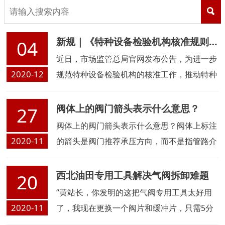
新规｜《特种设备检验机构核准规则（征求意见稿）》发布
04
近日，市场监管总局官网发布公告，为进一步
2020-12
规范特种设备检验机构的核准工作，推动特种
设备检验工作改革和特种设备行政许可改革，
市场监管总局组织起草了《特种设备检验机构
阀体上的阀门箭头表示什么意思？
27
核准规则（征求意见稿）》
阀体上的阀门箭头表示什么意思？阀体上标注
2020-11
的箭头是阀门推荐承压方向，而不是指管路介
质流向。具有双向密封功能的阀门可以不标识
出指示箭头，也可以标出箭头，因为这个阀门
西北油田专用工具解决气阀拆卸难题
20
箭头是指推荐承压方向的，左右或...
“黄站长，你发明的这把气阀专用工具太好用
2020-11
了，我现在更换一个阀片和缓冲片，只需5分
钟就轻松搞定。”11月12日，在更换完4号压