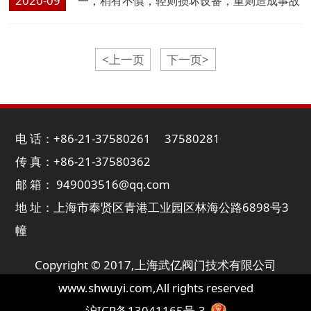
2020-09
一，稍有不慎，轻则损坏设备，重则造成事故
甚至引发灾难。据有关统计，化工设备的破坏
约有 60% 是由于腐蚀引起的，因此在化工阀
<上一页
下一页>
门选型时首先要注意选材的科学性
电 话：+86-21-37580261 37580281
传 真：+86-21-37580362
邮 箱： 949003516@qq.com
地 址：上海市奉贤区青港工业园区林海公路6898号3
幢
Copyright © 2017,
上海武亿阀门技术有限公司
www.shwuyi.com
,All rights reserved
沪ICP备13041165号-3