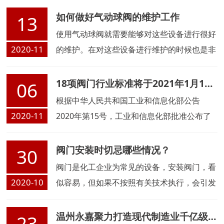
缩机一个气阀的阀片和缓冲片后
如何做好气动球阀的维护工作
13
使用气动球阀就需要能够对这些设备进行很好
2020-11
的维护。在对这些设备进行维护的时候也是非
常繁杂的一件工作。虽然工作很繁杂，但是我
们也比需要能够去将这些工作做好才能够保证
18项阀门行业标准将于2021年1月1日起实施
06
这些设备在运行中能够有非常好的效率。
根据中华人民共和国工业和信息化部公告
2020-11
2020年第15号，工业和信息化部批准公布了
一批行业标准，其中由全国阀门标准化技术委
员会和全国安全泄压装置标准化技术委员会归
阀门安装时切忌哪些情况？
30
口的标准共18项，现予以公布.
阀门是化工企业为常见的设备，安装阀门，看
2020-10
似容易，但如果不按照有关技术执行，会引发
安全事故
温州永嘉聚力打造现代制造业千亿级产业集群
23